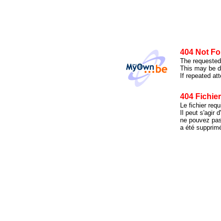
404 Not F
The requested 
This may be du
If repeated at
404 Fichie
Le fichier requ
Il peut s'agir
ne pouvez pas 
a été supprim